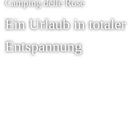
Camping delle Rose
Ein Urlaub in totaler
Entspannung
Willkommen in der
Campingplatz Feriendorf delle
Rose